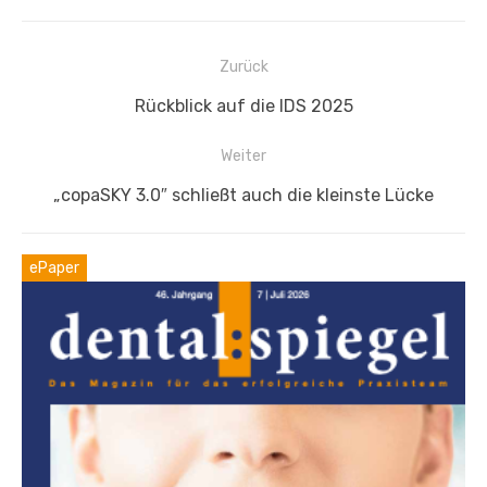
Beitragsnavigation
Zurück
Vorheriger
Rückblick auf die IDS 2025
Beitrag:
Weiter
Nächster
„copaSKY 3.0″ schließt auch die kleinste Lücke
Beitrag:
ePaper