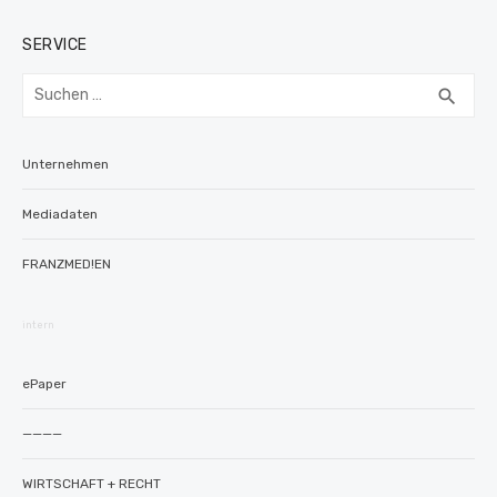
SERVICE
Suchen
SUC
search
nach:
Unternehmen
Mediadaten
FRANZMED!EN
intern
ePaper
————
WIRTSCHAFT + RECHT