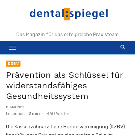
Zum
Inhalt
springen
Das Magazin für das erfolgreiche Praxisteam
KZBV
Prävention als Schlüssel für
widerstandsfähiges
Gesundheitssystem
Veröffentlicht
8. Mai 2025
am
Lesedauer:
2 min
-
460
Wörter
Die Kassenzahnärztliche Bundesvereinigung (KZBV)