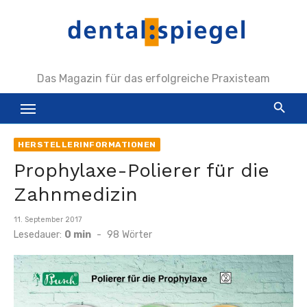
Zum
Inhalt
springen
Das Magazin für das erfolgreiche Praxisteam
HERSTELLERINFORMATIONEN
Prophylaxe-Polierer für die
Zahnmedizin
Veröffentlicht
11. September 2017
am
Lesedauer:
0 min
-
98
Wörter