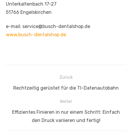
Unterkaltenbach 17-27
51766 Engelskirchen
e-mail: service@busch-dentalshop.de
www.busch-dentalshop.de
Beitragsnavigation
Zurück
Vorheriger
Rechtzeitig gerüstet für die TI-Datenautobahn
Beitrag:
Weiter
Nächster
Effizientes Finieren in nur einem Schritt: Einfach
Beitrag:
den Druck variieren und fertig!