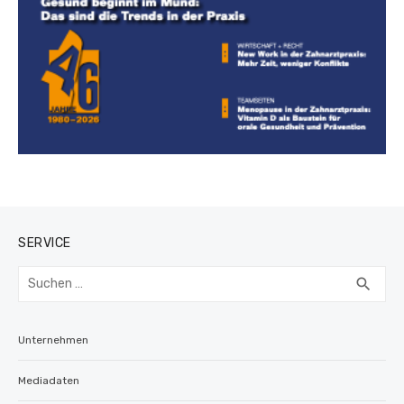
SERVICE
Suchen
SUC
search
nach:
Unternehmen
Mediadaten