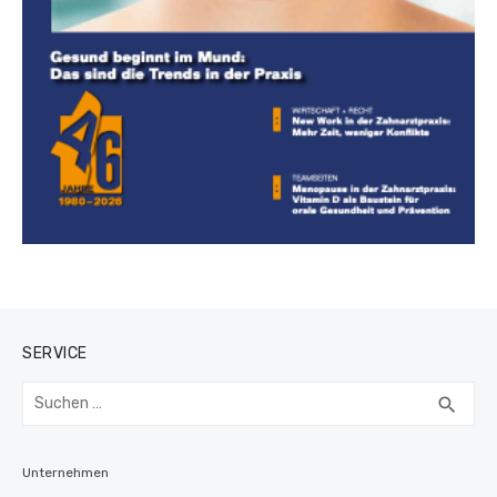
SERVICE
Suchen
SUC
search
nach:
Unternehmen