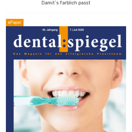
Nächster
Damit`s farblich passt
Beitrag:
ePaper