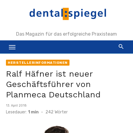
Zum
Inhalt
springen
Das Magazin für das erfolgreiche Praxisteam
HERSTELLERINFORMATIONEN
Ralf Häfner ist neuer
Geschäftsführer von
Planmeca Deutschland
Veröffentlicht
13. April 2018
am
Lesedauer:
1 min
-
242
Wörter