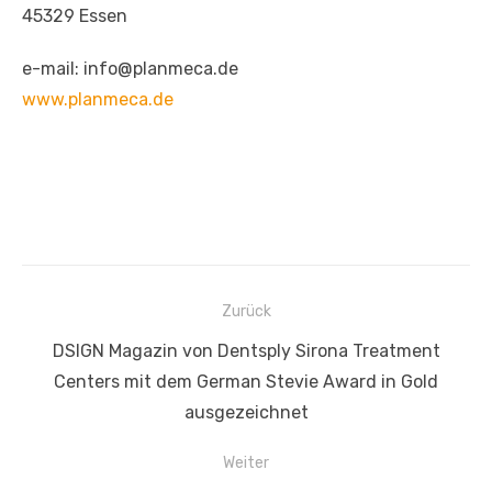
45329 Essen
e-mail: info@planmeca.de
www.planmeca.de
Beitragsnavigation
Zurück
Vorheriger
DSIGN Magazin von Dentsply Sirona Treatment
Beitrag:
Centers mit dem German Stevie Award in Gold
ausgezeichnet
Weiter