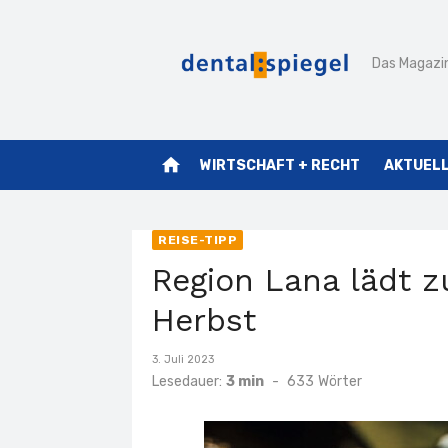
Zum
Inhalt
Das Magazin
springen
home
WIRTSCHAFT + RECHT
AKTUEL
REISE-TIPP
Region Lana lädt 
Herbst
Veröffentlicht
3. Juli 2023
am
Lesedauer:
3 min
-
633
Wörter