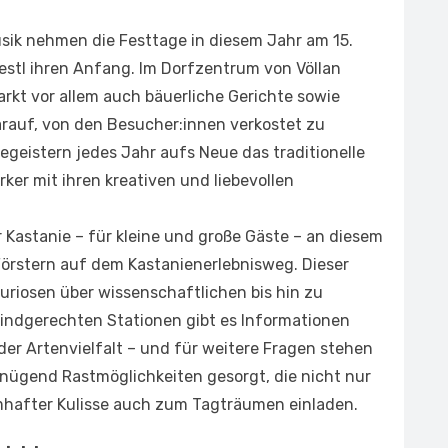
sik nehmen die Festtage in diesem Jahr am 15.
estl ihren Anfang. Im Dorfzentrum von Völlan
kt vor allem auch bäuerliche Gerichte sowie
rauf, von den Besucher:innen ver­kostet zu
eis­tern jedes Jahr aufs Neue das traditionelle
r mit ihren kreativen und liebevollen
 Kastanie – für kleine und große Gäste – an diesem
örstern auf dem Kastanienerlebnisweg. Dieser
uriosen über wis­senschaftlichen bis hin zu
kindgerechten Stationen gibt es Informationen
er Artenvielfalt – und für weitere Fragen stehen
genügend Rastmöglichkeiten gesorgt, die nicht nur
hafter Kulisse auch zum Tagträumen einladen.