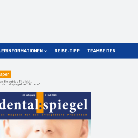
LERINFORMATIONEN
REISE-TIPP
TEAMSEITEN
aper
en Sie auf das Titelblatt,
 dental:spiegel zu "blättern"...