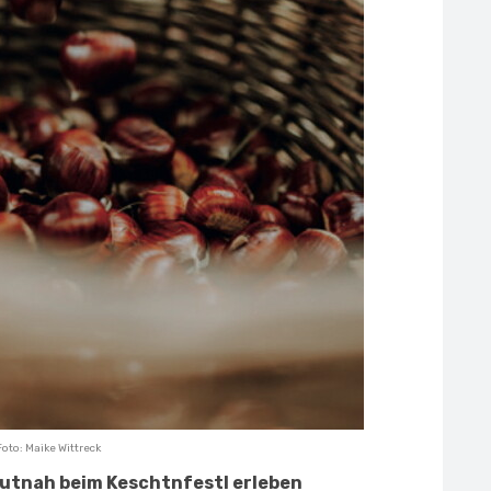
Foto: Maike Wittreck
hautnah beim Keschtnfestl erleben