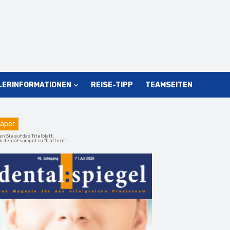
LERINFORMATIONEN
REISE-TIPP
TEAMSEITEN
aper
en Sie auf das Titelblatt,
 dental:spiegel zu "blättern"...