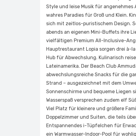
Style und leise Musik für angenehmes 
wahres Paradies für Groß und Klein. K
sich mit zeitlos-puristischem Design. 
abends an eigenen Mini-Buffets ihre L
vielfältigen Premium All-Inclusive-Ang
Hauptrestaurant Lopia sorgen drei à-la
Hub für Abwechslung. Kulinarisch reise
Lateinamerika. Der Beach Club Ammuda 
abwechslungsreiche Snacks für die ga
Strand – ausgezeichnet mit dem Umwel
Sonnenschirme und bequeme Liegen sind
Wasserspaß versprechen zudem elf Süßw
Viel Platz für kleinere und größere Fa
Doppelzimmer und Suiten, die teils üb
Entspannendes i-Tüpfelchen für Erwach
ein Warmwasser-Indoor-Pool für wohli