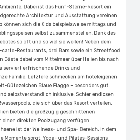
Ambiente. Dabei ist das Fünf-Sterne-Resort ein
indgerechte Architektur und Ausstattung vereinen
So können sich die Kids beispielsweise mittags und
ieblingsspeisen selbst zusammenstellen. Dank des
ebotes so oft und so viel sie wollen! Neben dem
-carte-Restaurants, drei Bars sowie ein Streetfood
n Gäste dabei vom Mittelmeer über Italien bis nach
serviert erfrischende Drinks und
nze Familie. Letztere schmecken am hoteleigenen
t-Gütezeichen Blaue Flagge – besonders gut.
 selbstverständlich inklusive. Schier endlosen
asserpools, die sich über das Resort verteilen.
milien bieten die großzügig geschnittenen
er einen direkten Poolzugang verfügen.
sene ist der Wellness- und Spa- Bereich, in dem
ge Momente sorgt. Yoga- und Pilates-Sessions