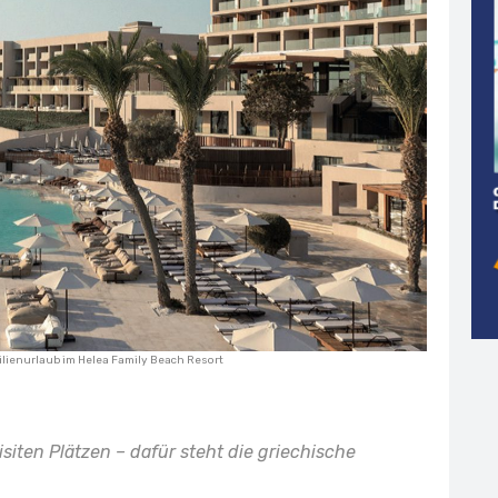
ienurlaub im Helea Family Beach Resort
siten Plätzen – dafür steht die griechische