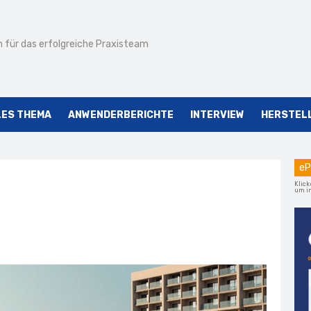
 für das erfolgreiche Praxisteam
LES THEMA
ANWENDERBERICHTE
INTERVIEW
HERSTEL
eP
Klick
um im