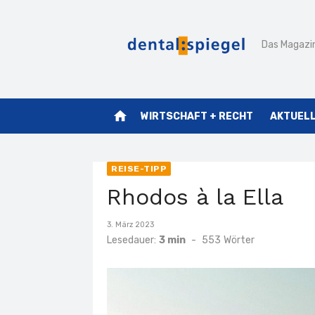
Zum
Inhalt
Das Magazin
springen
home
WIRTSCHAFT + RECHT
AKTUEL
REISE-TIPP
Rhodos à la Ella
Veröffentlicht
3. März 2023
am
Lesedauer:
3 min
-
553
Wörter