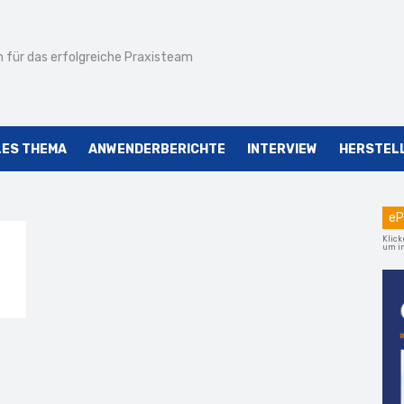
 für das erfolgreiche Praxisteam
LES THEMA
ANWENDERBERICHTE
INTERVIEW
HERSTEL
eP
Klick
um im