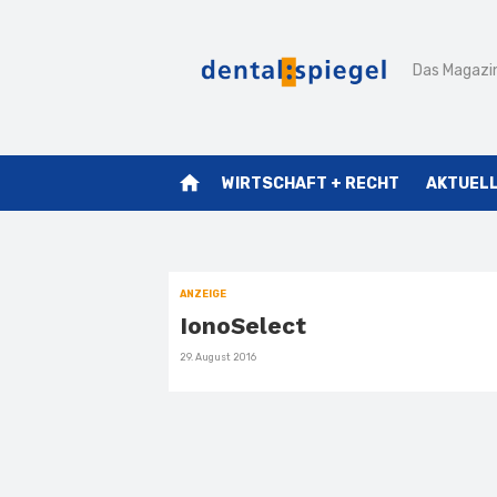
Zum
Inhalt
Das Magazin
springen
home
WIRTSCHAFT + RECHT
AKTUEL
ANZEIGE
IonoSelect
Veröffentlicht
29. August 2016
am