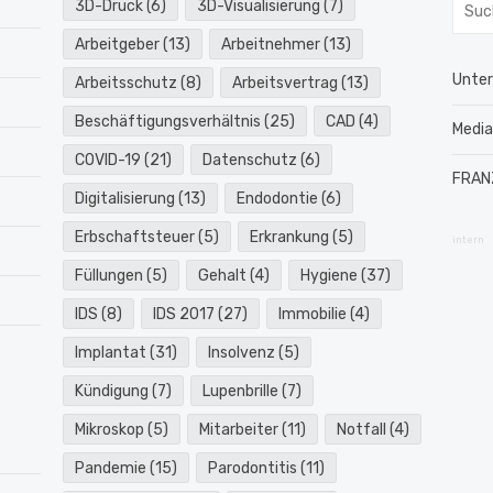
Such
3D-Druck
(6)
3D-Visualisierung
(7)
nach:
Arbeitgeber
(13)
Arbeitnehmer
(13)
Unte
Arbeitsschutz
(8)
Arbeitsvertrag
(13)
Beschäftigungsverhältnis
(25)
CAD
(4)
Medi
COVID-19
(21)
Datenschutz
(6)
FRAN
Digitalisierung
(13)
Endodontie
(6)
Erbschaftsteuer
(5)
Erkrankung
(5)
intern
Füllungen
(5)
Gehalt
(4)
Hygiene
(37)
IDS
(8)
IDS 2017
(27)
Immobilie
(4)
Implantat
(31)
Insolvenz
(5)
Kündigung
(7)
Lupenbrille
(7)
Mikroskop
(5)
Mitarbeiter
(11)
Notfall
(4)
Pandemie
(15)
Parodontitis
(11)