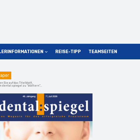
LERINFORMATIONEN
REISE-TIPP
TEAMSEITEN
aper
en Sie auf das Titelblatt,
 dental:spiegel zu "blättern"...