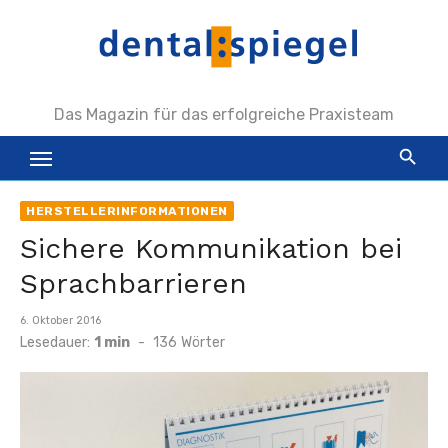
Zum
Inhalt
springen
Das Magazin für das erfolgreiche Praxisteam
HERSTELLERINFORMATIONEN
Sichere Kommunikation bei
Sprachbarrieren
Veröffentlicht
6. Oktober 2016
am
Lesedauer:
1 min
-
136
Wörter