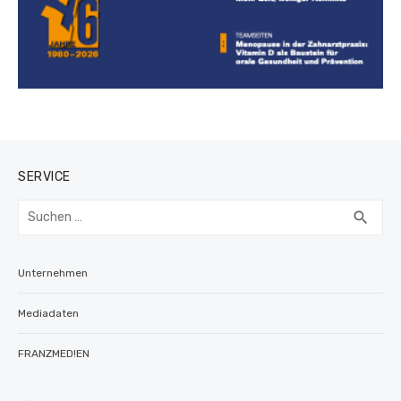
SERVICE
Suchen
SUC
search
nach:
Unternehmen
Mediadaten
FRANZMED!EN