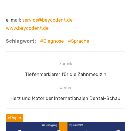
e-mail:
service@beycodent.de
www.beycodent.de
Schlagwort:
Diagnose
Sprache
Beitragsnavigation
Zurück
Vorheriger
Tiefenmarkierer für die Zahnmedizin
Beitrag:
Weiter
Nächster
Herz und Motor der Internationalen Dental-Schau
Beitrag:
ePaper