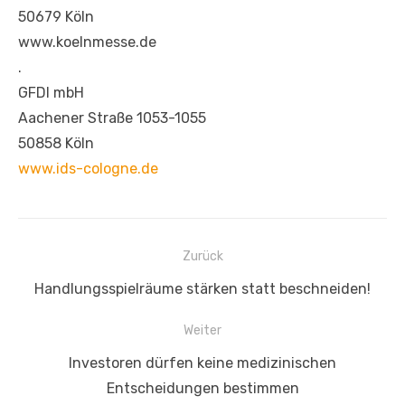
50679 Köln
www.koelnmesse.de
.
GFDI mbH
Aachener Straße 1053-1055
50858 Köln
www.ids-cologne.de
Beitragsnavigation
Zurück
Vorheriger
Handlungsspielräume stärken statt beschneiden!
Beitrag:
Weiter
Nächster
Investoren dürfen keine medizinischen
Beitrag:
Entscheidungen bestimmen