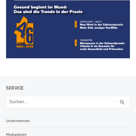
SERVICE
Suchen
SUC
search
nach:
Unternehmen
Mediadaten