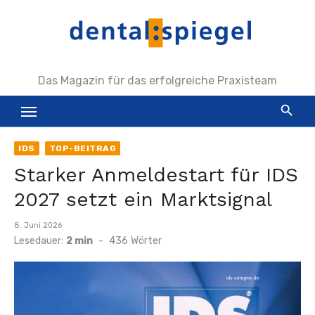
Zum
Inhalt
springen
Das Magazin für das erfolgreiche Praxisteam
IDS
TOP-BEITRAG
Starker Anmeldestart für IDS
2027 setzt ein Marktsignal
Veröffentlicht
8. Juni 2026
am
Lesedauer:
2 min
-
436
Wörter