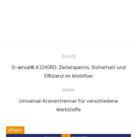
Beitragsnavigation
Zurück
Vorheriger
G-ænial® A’CHORD: Zeitersparnis, Sicherheit und
Beitrag:
Effizienz im Workflow
Weiter
Nächster
Universal-Kronentrenner für verschiedene
Beitrag:
Werkstoffe
ePaper