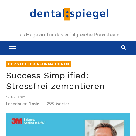
Zum
Inhalt
springen
Das Magazin für das erfolgreiche Praxisteam
HERSTELLERINFORMATIONEN
Success Simplified:
Stressfrei zementieren
Veröffentlicht
19. Mai 2021
am
Lesedauer:
1 min
-
299
Wörter