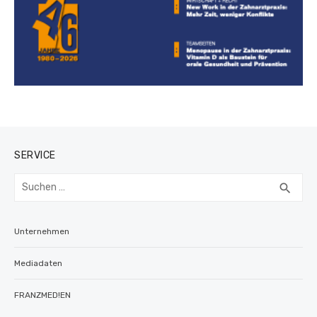
SERVICE
Suchen
SUC
search
nach:
Unternehmen
Mediadaten
FRANZMED!EN