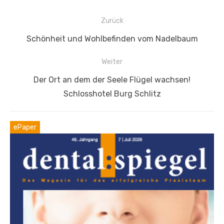
Beitragsnavigation
Zurück
Vorheriger
Schönheit und Wohlbefinden vom Nadelbaum
Beitrag:
Weiter
Nächster
Der Ort an dem der Seele Flügel wachsen!
Beitrag:
Schlosshotel Burg Schlitz
ePaper