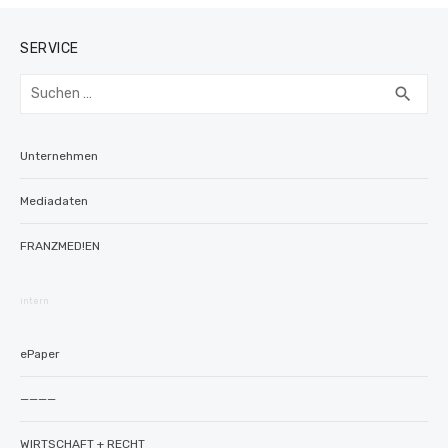
SERVICE
Suchen
SUC
search
nach:
Unternehmen
Mediadaten
FRANZMED!EN
intern
ePaper
————
WIRTSCHAFT + RECHT