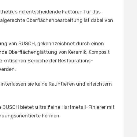
sthetik sind entscheidende Faktoren für das
ialgerechte Oberflächenbearbeitung ist dabei von
nung von BUSCH, gekennzeichnet durch einen
ende Oberflächenglättung von Keramik, Komposit
e kritischen Bereiche der Restaurations-
werden.
nterlassen sie keine Rauhtiefen und erleichtern
n BUSCH bietet
u
ltra
f
eine Hartmetall-Finierer mit
dungsorientierte Formen.