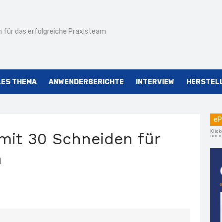
 für das erfolgreiche Praxisteam
LES THEMA
ANWENDERBERICHTE
INTERVIEW
HERSTEL
eP
Klick
 mit 30 Schneiden für
um im
h