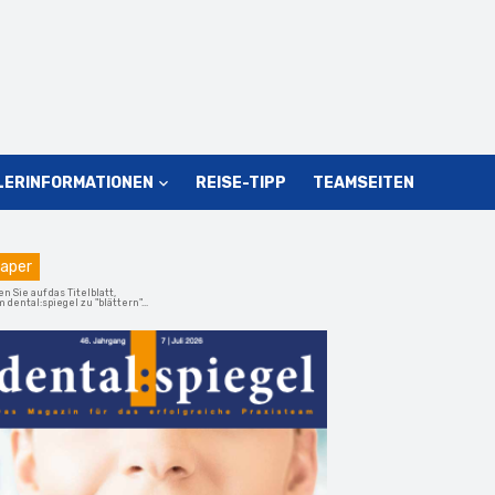
LERINFORMATIONEN
REISE-TIPP
TEAMSEITEN
aper
en Sie auf das Titelblatt,
 dental:spiegel zu "blättern"...