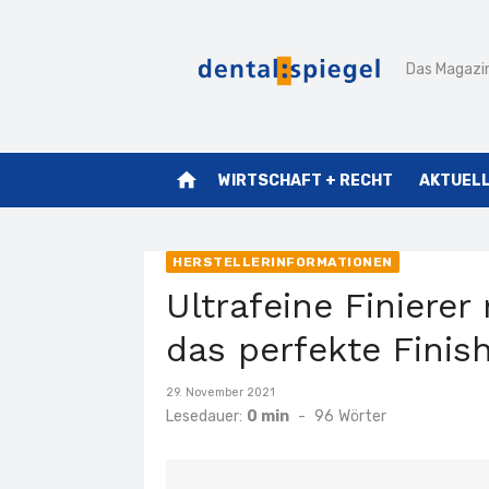
Zum
Inhalt
Das Magazin
springen
home
WIRTSCHAFT + RECHT
AKTUEL
HERSTELLERINFORMATIONEN
Ultrafeine Finierer
das perfekte Finis
Veröffentlicht
29. November 2021
am
Lesedauer:
0 min
-
96
Wörter