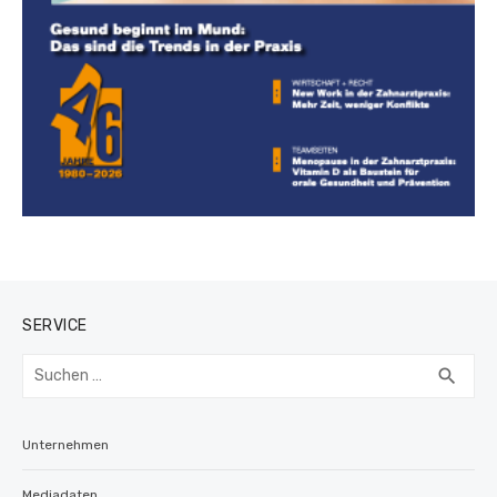
SERVICE
Suchen
SUC
search
nach:
Unternehmen
Mediadaten