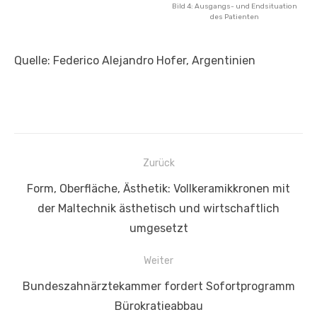
Bild 4: Ausgangs- und Endsituation
des Patienten
Quelle: Federico Alejandro Hofer, Argentinien
Beitragsnavigation
Zurück
Vorheriger
Form, Oberfläche, Ästhetik: Vollkeramikkronen mit
Beitrag:
der Maltechnik ästhetisch und wirtschaftlich
umgesetzt
Weiter
Nächster
Bundeszahnärztekammer fordert Sofortprogramm
Beitrag:
Bürokratieabbau