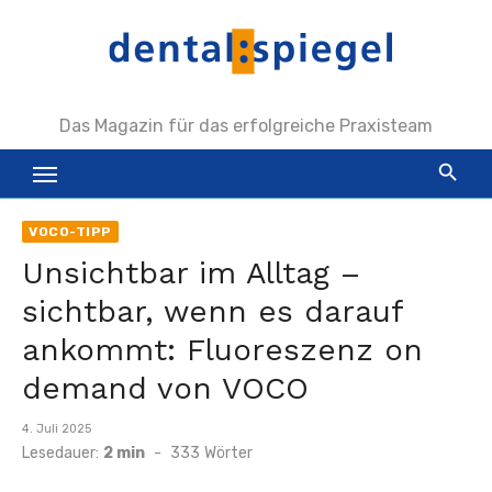
Zum
Inhalt
springen
Das Magazin für das erfolgreiche Praxisteam
VOCO-TIPP
Unsichtbar im Alltag –
sichtbar, wenn es darauf
ankommt: Fluoreszenz on
demand von VOCO
Veröffentlicht
4. Juli 2025
am
Lesedauer:
2 min
-
333
Wörter