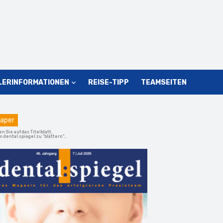
LERINFORMATIONEN
REISE-TIPP
TEAMSEITEN
aper
en Sie auf das Titelblatt,
 dental:spiegel zu "blättern"...