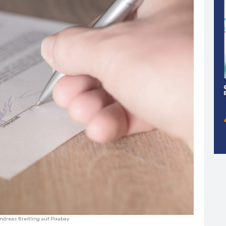
ndreas Breitling
auf
Pixabay