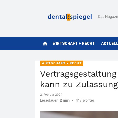
Zum
Inhalt
Das Magazin
springen
home
WIRTSCHAFT + RECHT
AKTUEL
WIRTSCHAFT + RECHT
Vertragsgestaltung
kann zu Zulassung
Veröffentlicht
2. Februar 2024
am
Lesedauer:
2 min
-
417
Wörter