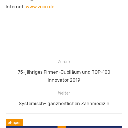
Internet:
www.voco.de
Beitragsnavigation
Zurück
Vorheriger
75-jähriges Firmen-Jubiläum und TOP-100
Beitrag:
Innovator 2019
Weiter
Nächster
Systemisch- ganzheitlichen Zahnmedizin
Beitrag:
ePaper