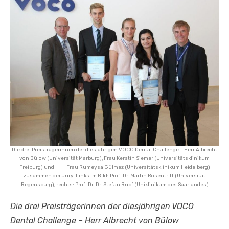
Die drei Preisträgerinnen der diesjährigen VOCO Dental Challenge – Herr Albrecht
von Bülow (Universität Marburg), Frau Kerstin Siemer (Universitätsklinikum
Freiburg) und Frau Rumeysa Gülmez (Universitätsklinikum Heidelberg)
zusammen der Jury. Links im Bild: Prof. Dr. Martin Rosentritt (Universität
Regensburg), rechts: Prof. Dr. Dr. Stefan Rupf (Uniklinikum des Saarlandes)
Die drei Preisträgerinnen der diesjährigen VOCO
Dental Challenge – Herr Albrecht von Bülow