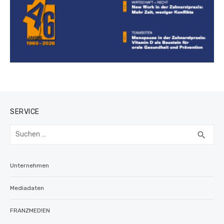
SERVICE
Suchen
SUC
search
nach:
Unternehmen
Mediadaten
FRANZMED!EN