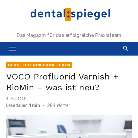
Zum
Inhalt
springen
Das Magazin für das erfolgreiche Praxisteam
HERSTELLERINFORMATIONEN
VOCO Profluorid Varnish +
BioMin – was ist neu?
Veröffentlicht
8. Mai 2025
am
Lesedauer:
1 min
-
284
Wörter