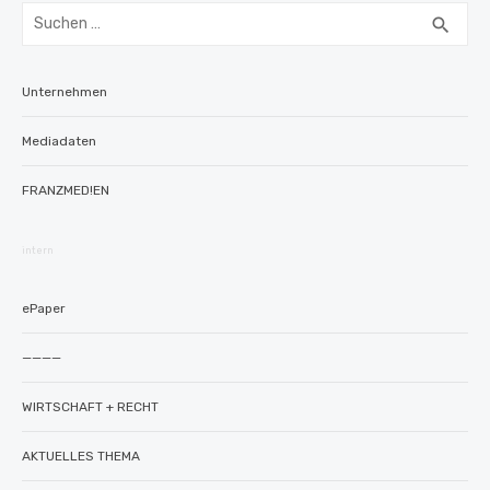
Suchen
SUC
search
nach:
Unternehmen
Mediadaten
FRANZMED!EN
intern
ePaper
————
WIRTSCHAFT + RECHT
AKTUELLES THEMA