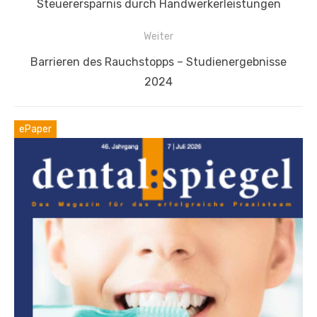
Vorheriger
Steuerersparnis durch Handwerkerleistungen
Beitrag:
Weiter
Nächster
Barrieren des Rauchstopps – Studienergebnisse
Beitrag:
2024
ePaper