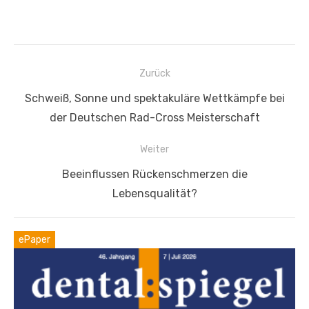
Beitragsnavigation
Zurück
Vorheriger
Schweiß, Sonne und spektakuläre Wettkämpfe bei
Beitrag:
der Deutschen Rad-Cross Meisterschaft
Weiter
Nächster
Beeinflussen Rückenschmerzen die
Beitrag:
Lebensqualität?
ePaper