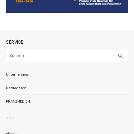
SERVICE
Suchen
SUC
search
nach:
Unternehmen
Mediadaten
FRANZMED!EN
intern
ePaper