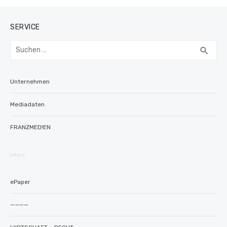
SERVICE
Suchen
SUC
search
nach:
Unternehmen
Mediadaten
FRANZMED!EN
intern
ePaper
————