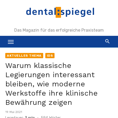
Zum
Inhalt
springen
Das Magazin für das erfolgreiche Praxisteam
AKTUELLES THEMA
IDS
Warum klassische
Legierungen interessant
bleiben, wie moderne
Werkstoffe ihre klinische
Bewährung zeigen
Veröffentlicht
19. Mai 2021
am
Lesedauer:
3 min
-
594
Wörter