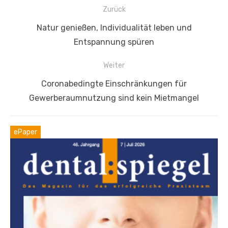
Beitragsnavigation
Zurück
Vorheriger
Natur genießen, Individualität leben und
Beitrag:
Entspannung spüren
Weiter
Nächster
Coronabedingte Einschränkungen für
Beitrag:
Gewerberaumnutzung sind kein Mietmangel
ePaper