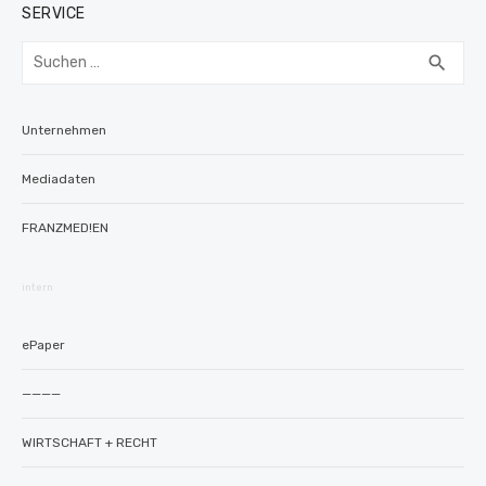
SERVICE
Suchen
SUC
search
nach:
Unternehmen
Mediadaten
FRANZMED!EN
intern
ePaper
————
WIRTSCHAFT + RECHT