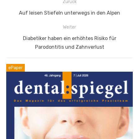
Beitragsnavigation
Zurück
Vorheriger
Auf leisen Stiefeln unterwegs in den Alpen
Beitrag:
Weiter
Nächster
Diabetiker haben ein erhöhtes Risiko für
Beitrag:
Parodontitis und Zahnverlust
ePaper