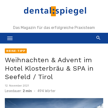
Zum
Inhalt
springen
Das Magazin für das erfolgreiche Praxisteam
REISE-TIPP
Weihnachten & Advent im
Hotel Klosterbräu & SPA in
Seefeld / Tirol
Veröffentlicht
12. November 2021
am
Lesedauer:
2 min
-
494
Wörter