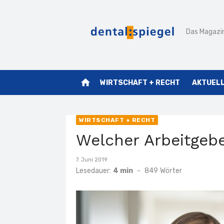
Zum
Inhalt
Das Magazin
springen
home
WIRTSCHAFT + RECHT
AKTUEL
WIRTSCHAFT + RECHT
Welcher Arbeitgebe
Veröffentlicht
7. Juni 2019
am
Lesedauer:
4 min
-
849
Wörter