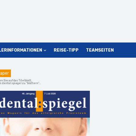
LERINFORMATIONEN
REISE-TIPP
TEAMSEITEN
aper
en Sie auf das Titelblatt,
 dental:spiegel zu "blättern"...