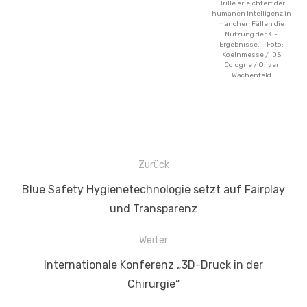
Brille erleichtert der
humanen Intelligenz in
manchen Fällen die
Nutzung der KI-
Ergebnisse. – Foto:
Koelnmesse / IDS
Cologne / Oliver
Wachenfeld
Beitragsnavigation
Zurück
Vorheriger
Blue Safety Hygienetechnologie setzt auf Fairplay
Beitrag:
und Transparenz
Weiter
Nächster
Internationale Konferenz „3D-Druck in der
Beitrag:
Chirurgie“