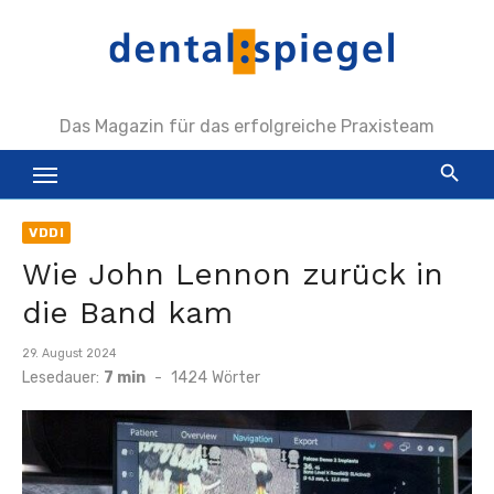
Zum
Inhalt
springen
Das Magazin für das erfolgreiche Praxisteam
VDDI
Wie John Lennon zurück in
die Band kam
Veröffentlicht
29. August 2024
am
Lesedauer:
7 min
-
1424
Wörter