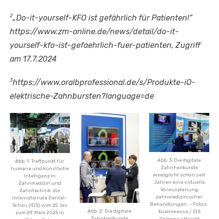
2
„Do-it-yourself-KFO ist gefährlich für Patienten!”
https://www.zm-online.de/news/detail/do-it-
yourself-kfo-ist-gefaehrlich-fuer-patienten, Zugriff
am 17.7.2024
3
https://www.oralbprofessional.de/s/Produkte-iO-
elektrische-Zahnbursten?language=de
Abb. 3: Die digitale
Abb. 1: Treffpunkt für
Zahnheilkunde
humane und künstliche
ermöglicht schon seit
Intelligenz in
Jahren eine virtuelle
Zahnmedizin und
Vorausplanung
Zahntechnik: die
zahnmedizinischer
Internationale Dental-
Behandlungen. – Fotos:
Schau (IDS) vom 25. bis
Abb. 2: Die digitale
Koelnmesse / IDS
zum 29. März 2025 in
Zahnheilkunde