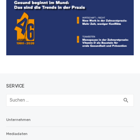
SERVICE
Suchen
SUC
search
nach:
Unternehmen
Mediadaten