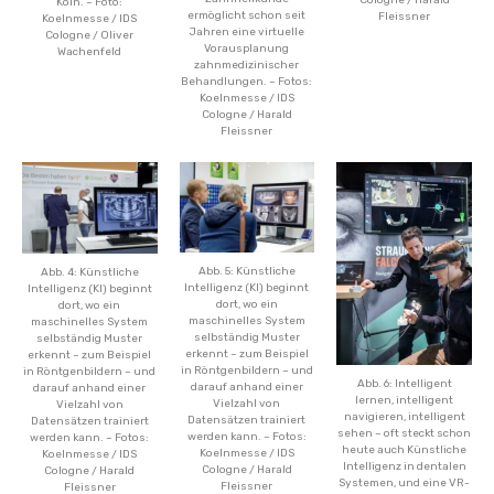
Cologne / Harald
Köln. – Foto:
ermöglicht schon seit
Fleissner
Koelnmesse / IDS
Jahren eine virtuelle
Cologne / Oliver
Vorausplanung
Wachenfeld
zahnmedizinischer
Behandlungen. – Fotos:
Koelnmesse / IDS
Cologne / Harald
Fleissner
Abb. 5: Künstliche
Abb. 4: Künstliche
Intelligenz (KI) beginnt
Intelligenz (KI) beginnt
dort, wo ein
dort, wo ein
maschinelles System
maschinelles System
selbständig Muster
selbständig Muster
erkennt – zum Beispiel
erkennt – zum Beispiel
in Röntgenbildern – und
in Röntgenbildern – und
Abb. 6: Intelligent
darauf anhand einer
darauf anhand einer
lernen, intelligent
Vielzahl von
Vielzahl von
navigieren, intelligent
Datensätzen trainiert
Datensätzen trainiert
sehen – oft steckt schon
werden kann. – Fotos:
werden kann. – Fotos:
heute auch Künstliche
Koelnmesse / IDS
Koelnmesse / IDS
Intelligenz in dentalen
Cologne / Harald
Cologne / Harald
Systemen, und eine VR-
Fleissner
Fleissner