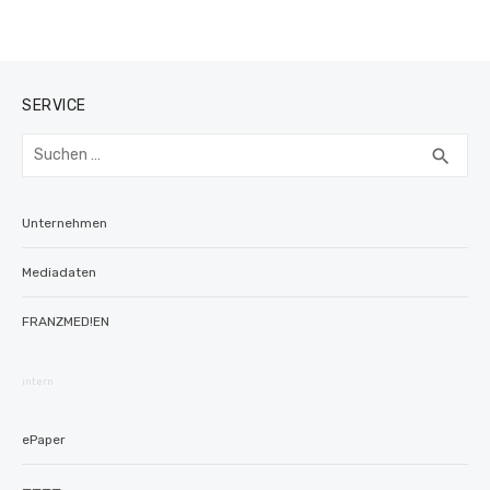
SERVICE
Suchen
SUC
search
nach:
Unternehmen
Mediadaten
FRANZMED!EN
intern
ePaper
————