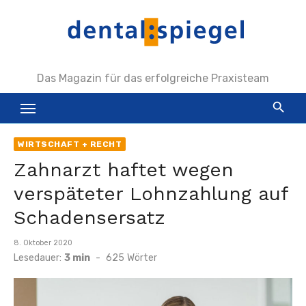
Zum
Inhalt
springen
Das Magazin für das erfolgreiche Praxisteam
WIRTSCHAFT + RECHT
Zahnarzt haftet wegen
verspäteter Lohnzahlung auf
Schadensersatz
Veröffentlicht
8. Oktober 2020
am
Lesedauer:
3 min
-
625
Wörter