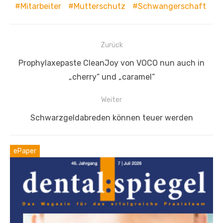
Mitarbeiter
Mutterschutz
Schwangerschaft
Beitragsnavigation
Zurück
Vorheriger
Prophylaxepaste CleanJoy von VOCO nun auch in
Beitrag:
„cherry“ und „caramel“
Weiter
Nächster
Schwarzgeldabreden können teuer werden
Beitrag:
ePaper