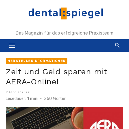
Zum
Inhalt
springen
Das Magazin für das erfolgreiche Praxisteam
HERSTELLERINFORMATIONEN
Zeit und Geld sparen mit
AERA-Online!
Veröffentlicht
9. Februar 2022
am
Lesedauer:
1 min
-
250
Wörter