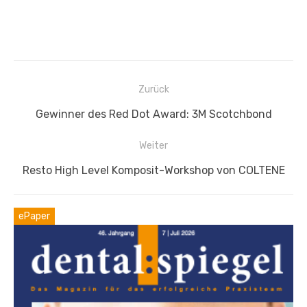
Beitragsnavigation
Zurück
Vorheriger
Gewinner des Red Dot Award: 3M Scotchbond
Beitrag:
Weiter
Nächster
Resto High Level Komposit-Workshop von COLTENE
Beitrag:
ePaper