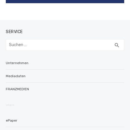
SERVICE
Suchen
SUC
search
nach:
Unternehmen
Mediadaten
FRANZMED!EN
intern
ePaper