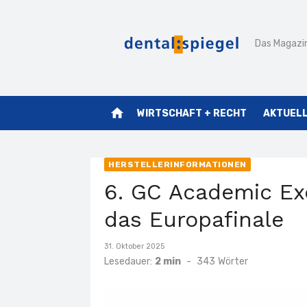
Zum
Inhalt
Das Magazin
springen
home
WIRTSCHAFT + RECHT
AKTUEL
HERSTELLERINFORMATIONEN
6. GC Academic Ex
das Europafinale
Veröffentlicht
31. Oktober 2025
am
Lesedauer:
2 min
-
343
Wörter