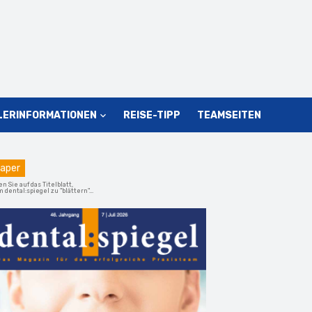
LERINFORMATIONEN
REISE-TIPP
TEAMSEITEN
aper
en Sie auf das Titelblatt,
 dental:spiegel zu "blättern"...