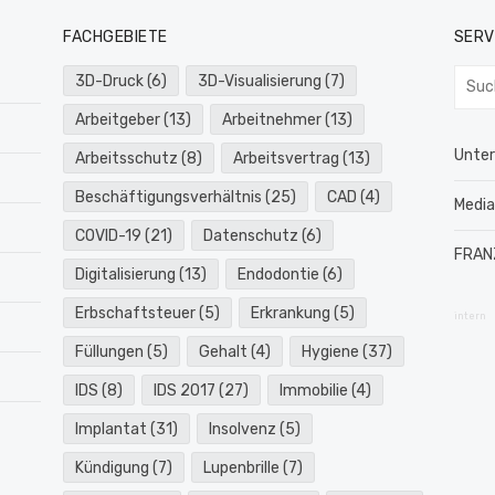
FACHGEBIETE
SERV
Such
3D-Druck
(6)
3D-Visualisierung
(7)
nach:
Arbeitgeber
(13)
Arbeitnehmer
(13)
Unte
Arbeitsschutz
(8)
Arbeitsvertrag
(13)
Beschäftigungsverhältnis
(25)
CAD
(4)
Medi
COVID-19
(21)
Datenschutz
(6)
FRAN
Digitalisierung
(13)
Endodontie
(6)
Erbschaftsteuer
(5)
Erkrankung
(5)
intern
Füllungen
(5)
Gehalt
(4)
Hygiene
(37)
IDS
(8)
IDS 2017
(27)
Immobilie
(4)
Implantat
(31)
Insolvenz
(5)
Kündigung
(7)
Lupenbrille
(7)