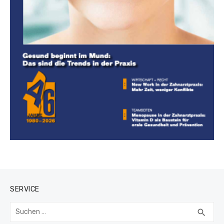
SERVICE
Suchen
SUC
search
nach: