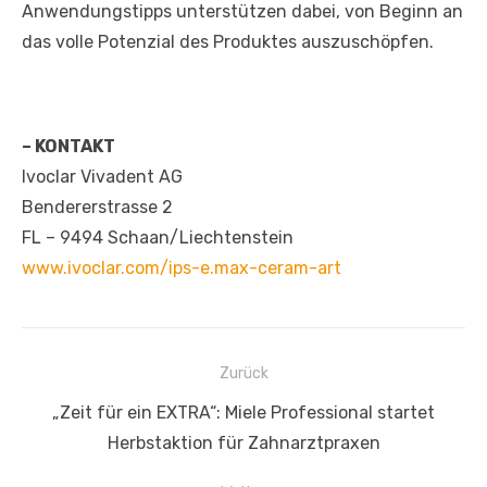
Anwendungstipps unterstützen dabei, von Beginn an
das volle Potenzial des Produktes auszuschöpfen.
– KONTAKT
Ivoclar Vivadent AG
Bendererstrasse 2
FL – 9494 Schaan/Liechtenstein
www.ivoclar.com/ips-e.max-ceram-art
Beitragsnavigation
Zurück
Vorheriger
„Zeit für ein EXTRA“: Miele Professional startet
Beitrag:
Herbstaktion für Zahnarztpraxen