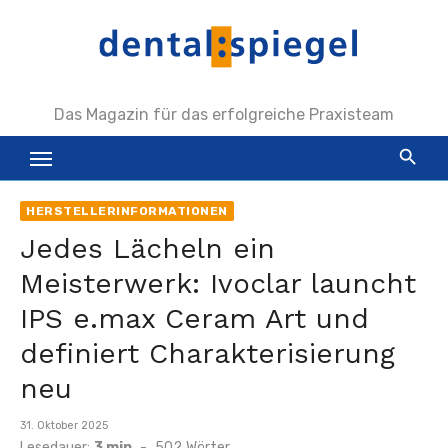
Zum
Inhalt
springen
Das Magazin für das erfolgreiche Praxisteam
HERSTELLERINFORMATIONEN
Jedes Lächeln ein
Meisterwerk: Ivoclar launcht
IPS e.max Ceram Art und
definiert Charakterisierung
neu
Veröffentlicht
31. Oktober 2025
am
Lesedauer:
3 min
-
502
Wörter