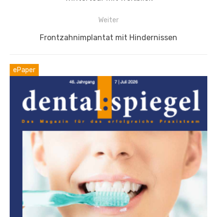
Beitrag:
Weiter
Nächster
Frontzahnimplantat mit Hindernissen
Beitrag:
ePaper