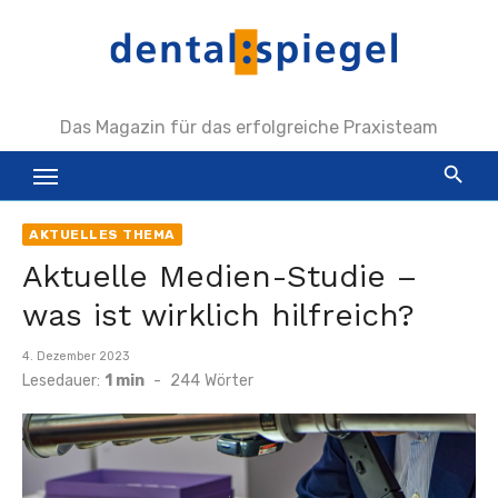
Zum
Inhalt
springen
Das Magazin für das erfolgreiche Praxisteam
AKTUELLES THEMA
Aktuelle Medien-Studie –
was ist wirklich hilfreich?
Veröffentlicht
4. Dezember 2023
am
Lesedauer:
1 min
-
244
Wörter