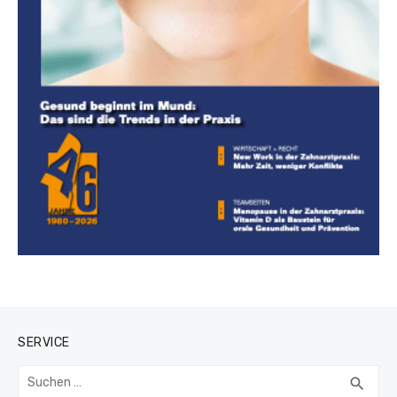
SERVICE
Suchen
SUC
search
nach: