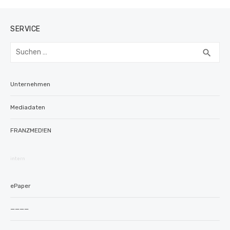
SERVICE
Suchen
SUC
search
nach:
Unternehmen
Mediadaten
FRANZMED!EN
intern
ePaper
————