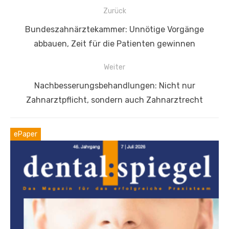
Beitragsnavigation
Zurück
Vorheriger
Bundeszahnärztekammer: Unnötige Vorgänge
Beitrag:
abbauen, Zeit für die Patienten gewinnen
Weiter
Nächster
Nachbesserungsbehandlungen: Nicht nur
Beitrag:
Zahnarztpflicht, sondern auch Zahnarztrecht
ePaper