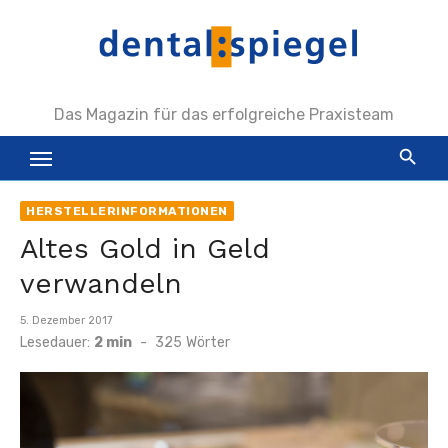
Zum
Inhalt
springen
Das Magazin für das erfolgreiche Praxisteam
HERSTELLERINFORMATIONEN
Altes Gold in Geld
verwandeln
Veröffentlicht
5. Dezember 2017
am
Lesedauer:
2 min
-
325
Wörter