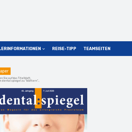
LERINFORMATIONEN
REISE-TIPP
TEAMSEITEN
aper
en Sie auf das Titelblatt,
 dental:spiegel zu "blättern"...