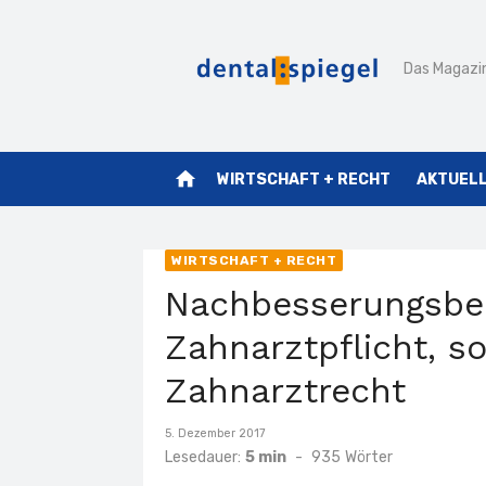
Zum
Inhalt
Das Magazin
springen
home
WIRTSCHAFT + RECHT
AKTUEL
WIRTSCHAFT + RECHT
Nachbesserungsbeh
Zahnarztpflicht, s
Zahnarztrecht
Veröffentlicht
5. Dezember 2017
am
Lesedauer:
5 min
-
935
Wörter