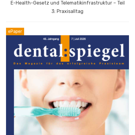
Nächster
E-Health-Gesetz und Telematikinfrastruktur – Teil
Beitrag:
3: Praxisalltag
ePaper