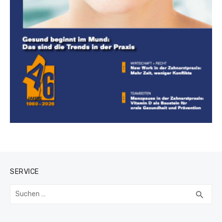
SERVICE
Suchen
SUC
search
nach: