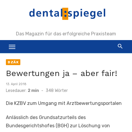
Zum
Inhalt
springen
Das Magazin für das erfolgreiche Praxisteam
BZÄK
Bewertungen ja – aber fair!
Veröffentlicht
13. April 2018
am
Lesedauer:
2 min
-
348
Wörter
Die KZBV zum Umgang mit Arztbewertungsportalen
Anlässlich des Grundsatzurteils des
Bundesgerichtshofes (BGH) zur Löschung von