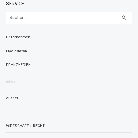
SERVICE
Suchen
SUC
search
nach:
Unternehmen
Mediadaten
FRANZMED!EN
intern
ePaper
————
WIRTSCHAFT + RECHT