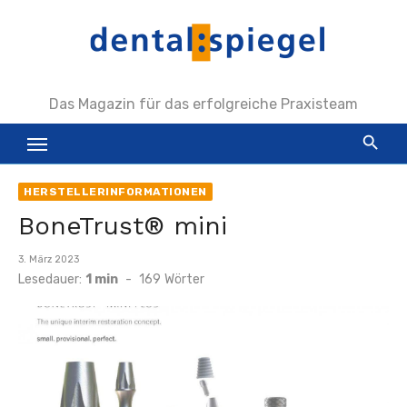
Zum
Inhalt
springen
Das Magazin für das erfolgreiche Praxisteam
HERSTELLERINFORMATIONEN
BoneTrust® mini
Veröffentlicht
3. März 2023
am
Lesedauer:
1 min
-
169
Wörter