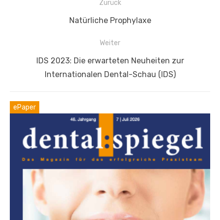
Beitragsnavigation
Zurück
Vorheriger
Natürliche Prophylaxe
Beitrag:
Weiter
Nächster
IDS 2023: Die erwarteten Neuheiten zur
Beitrag:
Internationalen Dental-Schau (IDS)
ePaper