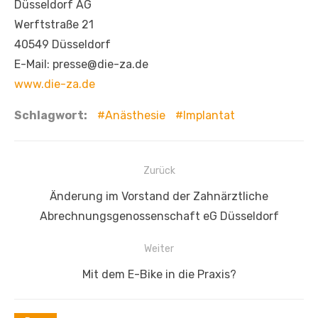
Düsseldorf AG
Werftstraße 21
40549 Düsseldorf
E-Mail: presse@die-za.de
www.die-za.de
Schlagwort:
Anästhesie
Implantat
Beitragsnavigation
Zurück
Vorheriger
Änderung im Vorstand der Zahnärztliche
Beitrag:
Abrechnungsgenossenschaft eG Düsseldorf
Weiter
Nächster
Mit dem E-Bike in die Praxis?
Beitrag: