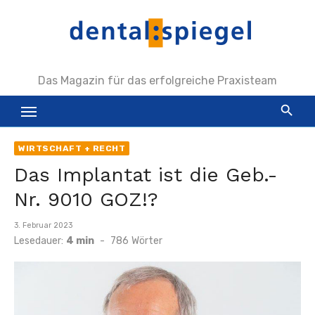
Zum
Inhalt
springen
Das Magazin für das erfolgreiche Praxisteam
WIRTSCHAFT + RECHT
Das Implantat ist die Geb.-
Nr. 9010 GOZ!?
Veröffentlicht
3. Februar 2023
am
Lesedauer:
4 min
-
786
Wörter