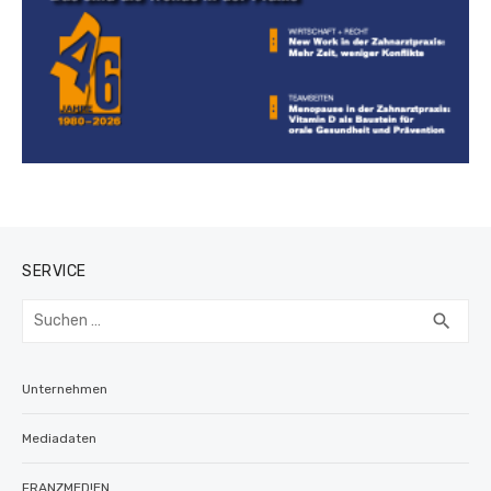
SERVICE
Suchen
SUC
search
nach:
Unternehmen
Mediadaten
FRANZMED!EN