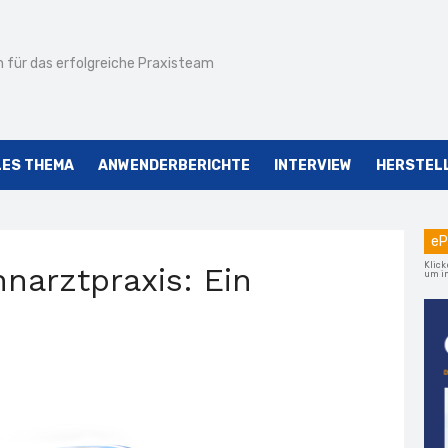
 für das erfolgreiche Praxisteam
LES THEMA
ANWENDERBERICHTE
INTERVIEW
HERSTEL
eP
Klick
narztpraxis: Ein
um im