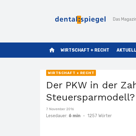
Zum
Inhalt
Das Magazin
springen
home
WIRTSCHAFT + RECHT
AKTUEL
WIRTSCHAFT + RECHT
Der PKW in der Zah
Steuersparmodell?
Veröffentlicht
7. November 2016
am
Lesedauer:
6 min
-
1257
Wörter