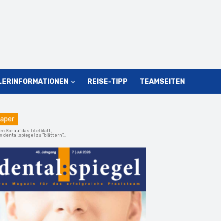
LERINFORMATIONEN
REISE-TIPP
TEAMSEITEN
aper
en Sie auf das Titelblatt,
 dental:spiegel zu "blättern"...