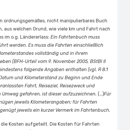
in ordnungsgemäßes, nicht manipulierbares Buch
m, aus welchen Grund, wie viele km und Fahrt nach
t es im o.g. Ländererlass:
Ein Fahrtenbuch muss
hrt werden. Es muss die Fahrten einschließlich
lometerstandes vollständig und in ihrem
en (BFH-Urteil vom 9. November 2005, BStBl II
indestens folgende Angaben enthalten (vgl. R 8.1
 Datum und Kilometerstand zu Beginn und Ende
eranlassten Fahrt, Reiseziel, Reisezweck und
n Umweg gefahren, ist dieser aufzuzeichnen.
(…)
Für
nügen jeweils Kilometerangaben; für Fahrten
enügt jeweils ein kurzer Vermerk im Fahrtenbuch.
die Kosten aufgeteilt. Die Kosten für Fahrten