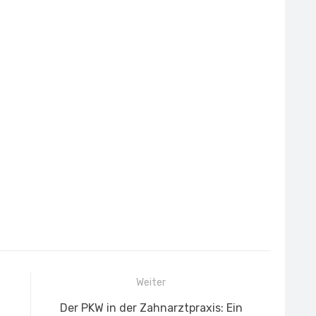
Weiter
Nächster
Der PKW in der Zahnarztpraxis: Ein