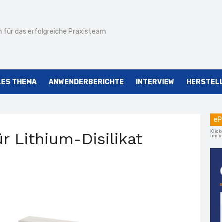
 für das erfolgreiche Praxisteam
LES THEMA
ANWENDERBERICHTE
INTERVIEW
HERSTEL
eP
Klick
r Lithium-Disilikat
um im