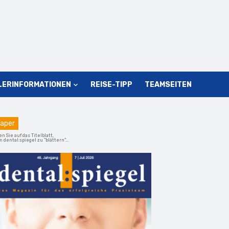
LERINFORMATIONEN
REISE-TIPP
TEAMSEITEN
aper
en Sie auf das Titelblatt,
 dental:spiegel zu "blättern"...