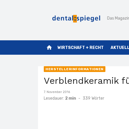
Zum
Inhalt
Das Magazin
springen
home
WIRTSCHAFT + RECHT
AKTUEL
HERSTELLERINFORMATIONEN
Verblendkeramik fü
Veröffentlicht
7. November 2016
am
Lesedauer:
2 min
-
339
Wörter