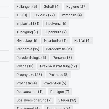
Füllungen
(5)
Gehalt
(4)
Hygiene
(37)
IDS
(8)
IDS 2017
(27)
Immobilie
(4)
Implantat
(31)
Insolvenz
(5)
Kündigung
(7)
Lupenbrille
(7)
Mikroskop
(5)
Mitarbeiter
(11)
Notfall
(4)
Pandemie
(15)
Parodontitis
(11)
Parodontologie
(5)
Personal
(8)
Pflege
(10)
Praxisausstattung
(12)
Prophylaxe
(28)
Prothese
(8)
Prothetik
(4)
Prävention
(6)
Restauration
(11)
Röntgen
(7)
Sozialversicherung
(7)
Steuer
(19)
Testament
(6)
Zahnersatz
(6)