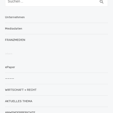
SUC
search
nach:
Unternehmen
Mediadaten
FRANZMED!EN
intern
ePaper
————
WIRTSCHAFT + RECHT
AKTUELLES THEMA
ANWENDERBERICHTE