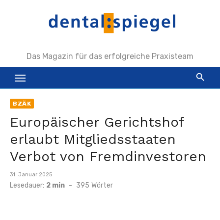
Zum
Inhalt
springen
Das Magazin für das erfolgreiche Praxisteam
BZÄK
Europäischer Gerichtshof
erlaubt Mitgliedsstaaten
Verbot von Fremdinvestoren
Veröffentlicht
31. Januar 2025
am
Lesedauer:
2 min
-
395
Wörter