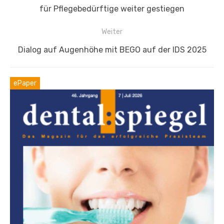
Beitrag:
für Pflegebedürftige weiter gestiegen
Weiter
Nächster
Dialog auf Augenhöhe mit BEGO auf der IDS 2025
Beitrag:
ePaper