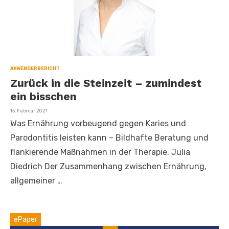
ANWENDERBERICHT
Zurück in die Steinzeit – zumindest
ein bisschen
Veröffentlicht
15. Februar 2021
am
Was Ernährung vorbeugend gegen Karies und
Parodontitis leisten kann – Bildhafte Beratung und
flankierende Maßnahmen in der Therapie. Julia
Diedrich Der Zusammenhang zwischen Ernährung,
allgemeiner …
ePaper