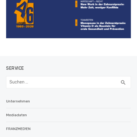
SERVICE
Suchen
SUC
search
nach:
Unternehmen
Mediadaten
FRANZMED!EN