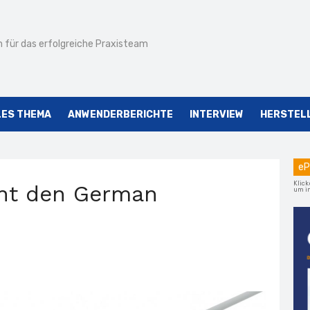
 für das erfolgreiche Praxisteam
LES THEMA
ANWENDERBERICHTE
INTERVIEW
HERSTEL
eP
Klick
nnt den German
um im