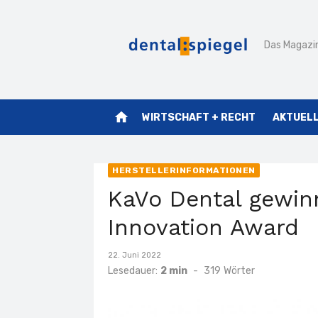
Zum
Inhalt
Das Magazin
springen
home
WIRTSCHAFT + RECHT
AKTUEL
HERSTELLERINFORMATIONEN
KaVo Dental gewi
Innovation Award
Veröffentlicht
22. Juni 2022
am
Lesedauer:
2 min
-
319
Wörter