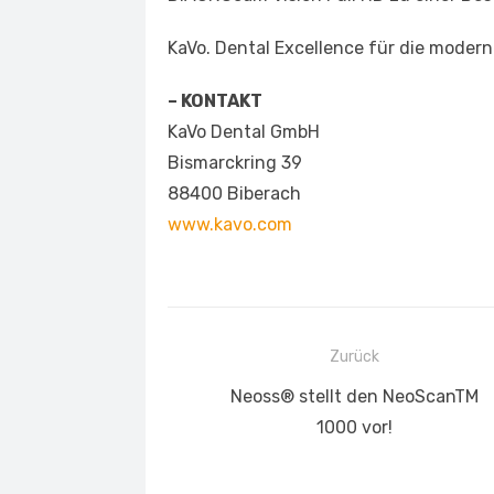
KaVo. Dental Excellence für die moder
– KONTAKT
KaVo Dental GmbH
Bismarckring 39
88400 Biberach
www.kavo.com
Beitragsnavigation
Zurück
Vorheriger
Neoss® stellt den NeoScanTM
Beitrag:
1000 vor!