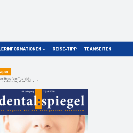
LERINFORMATIONEN
REISE-TIPP
TEAMSEITEN
aper
en Sie auf das Titelblatt,
 dental:spiegel zu "blättern"...