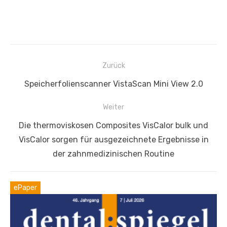
Beitragsnavigation
Zurück
Vorheriger
Speicherfolienscanner VistaScan Mini View 2.0
Beitrag:
Weiter
Nächster
Die thermoviskosen Composites VisCalor bulk und
Beitrag:
VisCalor sorgen für ausgezeichnete Ergebnisse in
der zahnmedizinischen Routine
ePaper