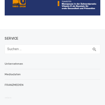
SERVICE
Suchen
SUC
search
nach:
Unternehmen
Mediadaten
FRANZMED!EN
intern