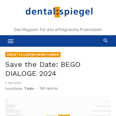
Zum
Inhalt
springen
Das Magazin für das erfolgreiche Praxisteam
HERSTELLERINFORMATIONEN
Save the Date: BEGO
DIALOGE 2024
Veröffentlicht
3. Mai 2024
am
Lesedauer:
1 min
-
145
Wörter