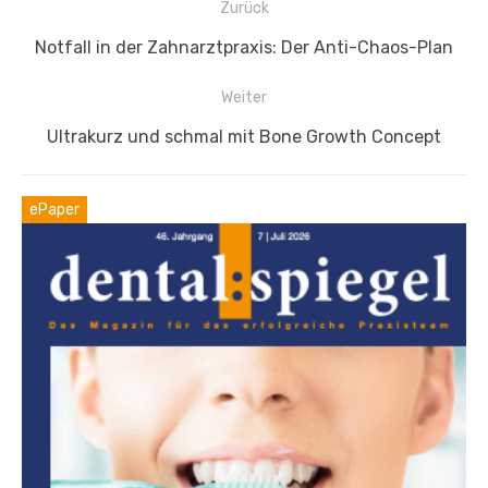
Beitragsnavigation
Zurück
Vorheriger
Notfall in der Zahnarztpraxis: Der Anti-Chaos-Plan
Beitrag:
Weiter
Nächster
Ultrakurz und schmal mit Bone Growth Concept
Beitrag:
ePaper