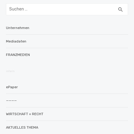
Suchen
SUC
search
nach:
Unternehmen
Mediadaten
FRANZMED!EN
intern
ePaper
————
WIRTSCHAFT + RECHT
AKTUELLES THEMA