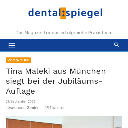
Zum
Inhalt
springen
Das Magazin für das erfolgreiche Praxisteam
VOCO-TIPP
Tina Maleki aus München
siegt bei der Jubiläums-
Auflage
Veröffentlicht
29. September 2023
am
Lesedauer:
2 min
-
491
Wörter