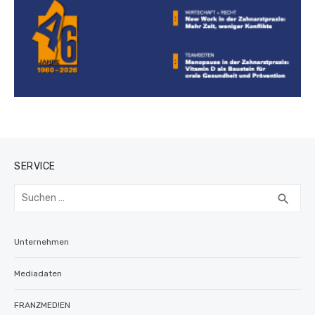
SERVICE
Suchen
SUC
search
nach:
Unternehmen
Mediadaten
FRANZMED!EN