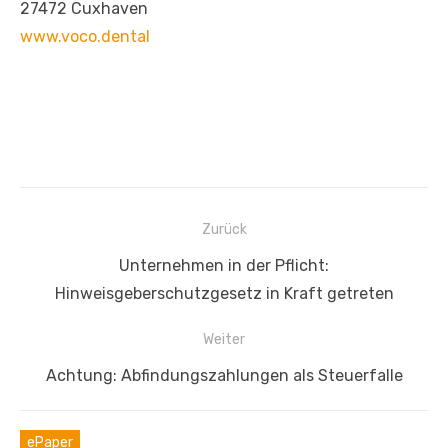
27472 Cuxhaven
www.voco.dental
Beitragsnavigation
Zurück
Vorheriger
Unternehmen in der Pflicht:
Beitrag:
Hinweisgeberschutzgesetz in Kraft getreten
Weiter
Nächster
Achtung: Abfindungszahlungen als Steuerfalle
Beitrag:
ePaper