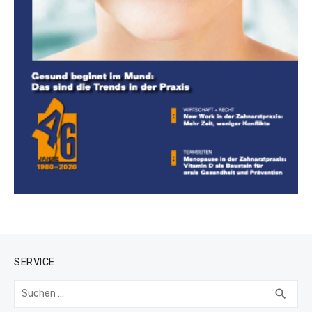
SERVICE
Suchen
SUC
search
nach: