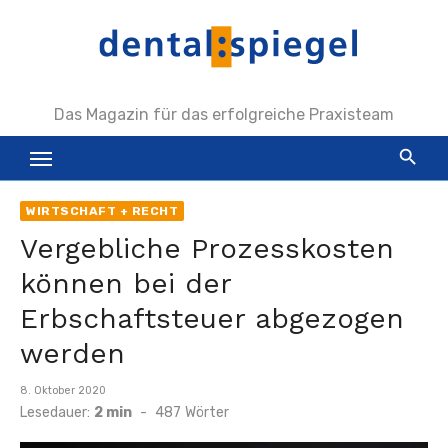
Zum
Inhalt
springen
Das Magazin für das erfolgreiche Praxisteam
WIRTSCHAFT + RECHT
Vergebliche Prozesskosten
können bei der
Erbschaftsteuer abgezogen
werden
Veröffentlicht
8. Oktober 2020
am
Lesedauer:
2 min
-
487
Wörter