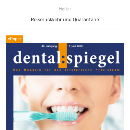
Weiter
Nächster
Reiserückkehr und Quarantäne
Beitrag:
ePaper