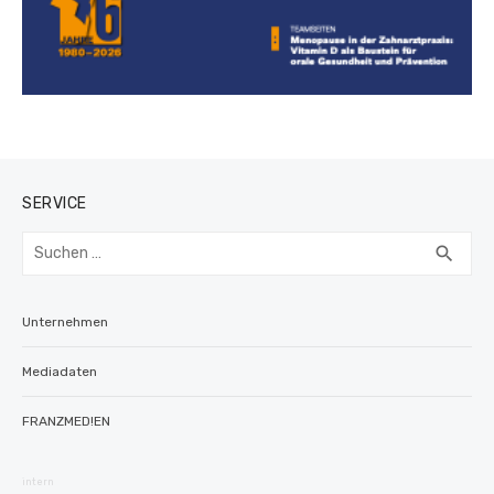
SERVICE
Suchen
SUC
search
nach:
Unternehmen
Mediadaten
FRANZMED!EN
intern