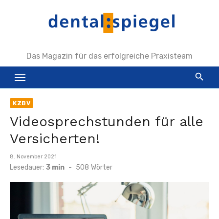
Zum
Inhalt
springen
Das Magazin für das erfolgreiche Praxisteam
KZBV
Videosprechstunden für alle
Versicherten!
Veröffentlicht
8. November 2021
am
Lesedauer:
3 min
-
508
Wörter