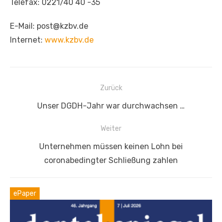
Telefax: 0221/40 40 -35
E-Mail: post@kzbv.de
Internet:
www.kzbv.de
Beitragsnavigation
Zurück
Vorheriger
Unser DGDH-Jahr war durchwachsen …
Beitrag:
Weiter
Nächster
Unternehmen müssen keinen Lohn bei
Beitrag:
coronabedingter Schließung zahlen
ePaper