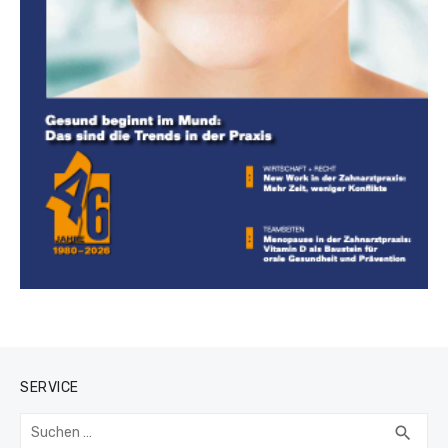
SERVICE
Suchen
SUC
search
nach: