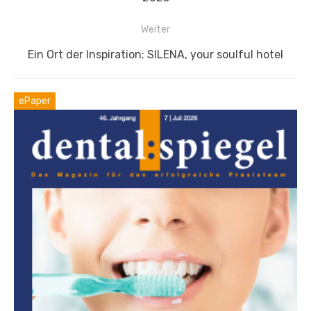
Weiter
Nächster
Ein Ort der Inspiration: SILENA, your soulful hotel
Beitrag:
ePaper