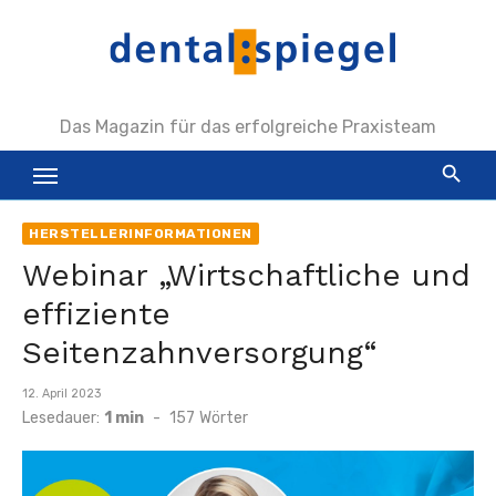
Zum
Inhalt
springen
Das Magazin für das erfolgreiche Praxisteam
HERSTELLERINFORMATIONEN
Webinar „Wirtschaftliche und
effiziente
Seitenzahnversorgung“
Veröffentlicht
12. April 2023
am
Lesedauer:
1 min
-
157
Wörter