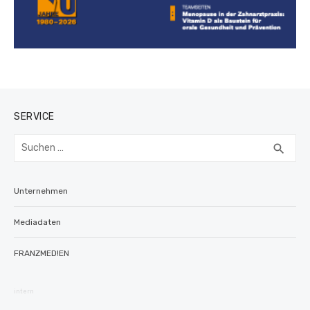
SERVICE
Suchen
SUC
search
nach:
Unternehmen
Mediadaten
FRANZMED!EN
intern