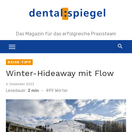
Zum
Inhalt
springen
Das Magazin für das erfolgreiche Praxisteam
REISE-TIPP
Winter-Hideaway mit Flow
Veröffentlicht
6. Dezember 2022
am
Lesedauer:
2 min
-
499
Wörter