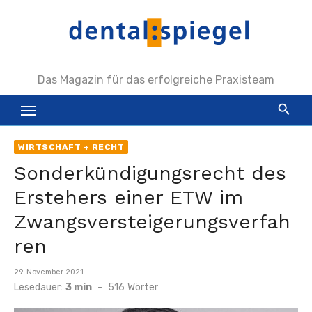
Zum
Inhalt
springen
Das Magazin für das erfolgreiche Praxisteam
WIRTSCHAFT + RECHT
Sonderkündigungsrecht des
Erstehers einer ETW im
Zwangsversteigerungsverfah
ren
Veröffentlicht
29. November 2021
am
Lesedauer:
3 min
-
516
Wörter