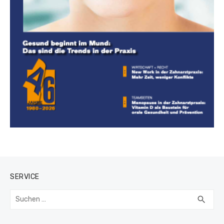
SERVICE
Suchen
SUC
search
nach: