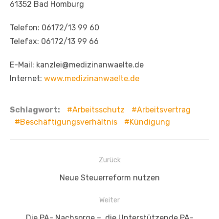
61352 Bad Homburg
Telefon: 06172/13 99 60
Telefax: 06172/13 99 66
E-Mail: kanzlei@medizinanwaelte.de
Internet:
www.medizinanwaelte.de
Schlagwort:
Arbeitsschutz
Arbeitsvertrag
Beschäftigungsverhältnis
Kündigung
Beitragsnavigation
Zurück
Vorheriger
Neue Steuerreform nutzen
Beitrag:
Weiter
Nächster
Die PA- Nachsorge – die Unterstützende PA-