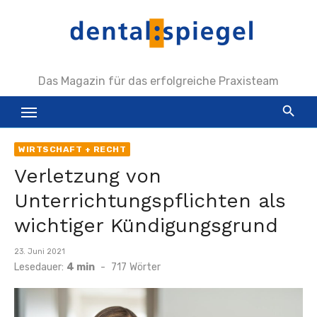
Zum
Inhalt
springen
Das Magazin für das erfolgreiche Praxisteam
WIRTSCHAFT + RECHT
Verletzung von
Unterrichtungspflichten als
wichtiger Kündigungsgrund
Veröffentlicht
23. Juni 2021
am
Lesedauer:
4 min
-
717
Wörter