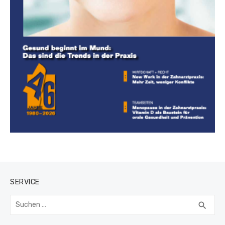
SERVICE
Suchen
SUC
search
nach: