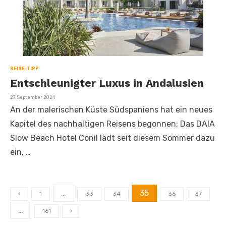
REISE-TIPP
Entschleunigter Luxus in Andalusien
Veröffentlicht
27. September 2024
am
An der malerischen Küste Südspaniens hat ein neues
Kapitel des nachhaltigen Reisens begonnen: Das DAIA
Slow Beach Hotel Conil lädt seit diesem Sommer dazu
ein, …
Seitennummerierung
…
35
‹
1
33
34
36
37
der
…
161
›
Beiträge