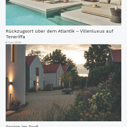
Rückzugsort über dem Atlantik – Villenluxus auf
Teneriffa
Veröffentlicht
8. Juni 2026
am
Design im Dorf