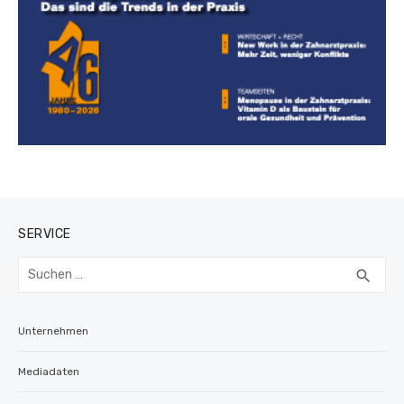
SERVICE
Suchen
SUC
search
nach:
Unternehmen
Mediadaten