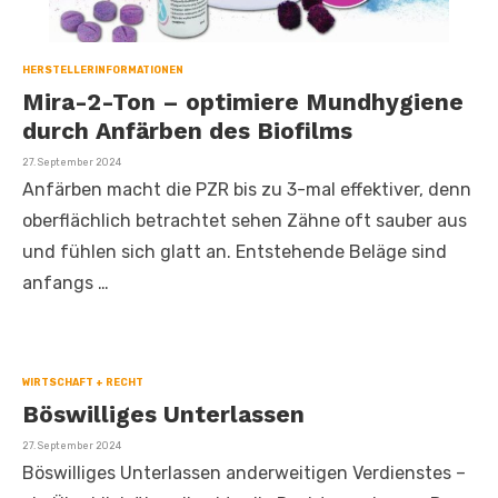
HERSTELLERINFORMATIONEN
Mira-2-Ton – optimiere Mundhygiene
durch Anfärben des Biofilms
Veröffentlicht
27. September 2024
am
Anfärben macht die PZR bis zu 3-mal effektiver, denn
oberflächlich betrachtet sehen Zähne oft sauber aus
und fühlen sich glatt an. Entstehende Beläge sind
anfangs …
WIRTSCHAFT + RECHT
Böswilliges Unterlassen
Veröffentlicht
27. September 2024
am
Böswilliges Unterlassen anderweitigen Verdienstes –